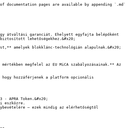
of documentation pages are available by appending `.md` 
gy átváltási garanciát. Ehelyett egyfajta belépőként 
biztosított lehetőségekhez.&#x20;

st,** amelyek blokklánc-technológián alapulnak.&#x20;

 mértékben megfelel az EU MiCA szabályozásainak.** Az 
 hogy hozzáférjenek a platform opcionális 
3 - APRA Token.&#x20;

i eszközre.

ybevételére – ezek mindig az elérhetőségtől 