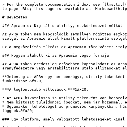
> For the complete documentation index, see [llms.txt](
to page URLs; this page is available as [Markdown](http
# Bevezetés

### Apraemio: Digitális utility, eszközfedezet nélkül

Az APRA token nem kapcsolódik semmilyen mögöttes eszköz
szolgál az Apraemio által kínált platformszintű szolgál
Ez a megközelítés tükrözi az Apraemio törekvését: **oly
### Hogyan alakult ki az Apraemio végső formája

Az APRA token eredetileg erősebben kapcsolódott az aran
aranyfedezetre vagy árstabilitásra utaló állításokat el
**Jelenleg az APRA egy nem-pénzügyi, utility tokenként 
funkcióihoz.&#x20;

***A legfontosabb változások:***&#x20;

* Az APRA hivatalosan is utility tokenként van besorolv
* Nem biztosít tulajdonosi jogokat, nem jár hozammal, é
* Ugyanakkor lehetőséget ad promóciós kampányokban, hűs
függnek.&#x20;

### Egy platform, amely válogatott lehetőségeket kínál
