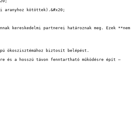
20;

i aranyhoz kötöttek).&#x20;

nnak kereskedelmi partnerei határoznak meg. Ezek **nem 
pú ökoszisztémához biztosít belépést.

re és a hosszú távon fenntartható működésre épít – 