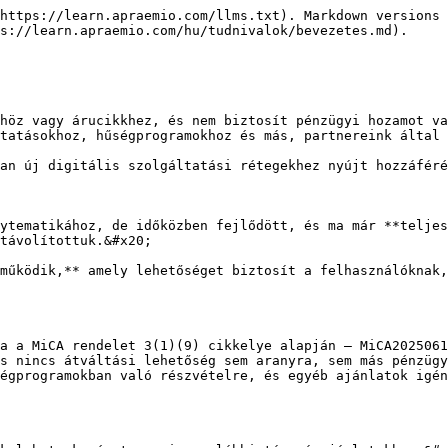
https://learn.apraemio.com/llms.txt). Markdown versions 
s://learn.apraemio.com/hu/tudnivalok/bevezetes.md).

höz vagy árucikkhez, és nem biztosít pénzügyi hozamot va
tatásokhoz, hűségprogramokhoz és más, partnereink által 
an új digitális szolgáltatási rétegekhez nyújt hozzáféré
ytematikához, de időközben fejlődött, és ma már **teljes
távolítottuk.&#x20;

működik,** amely lehetőséget biztosít a felhasználóknak,
a a MiCA rendelet 3(1)(9) cikkelye alapján – MiCA2025061
s nincs átváltási lehetőség sem aranyra, sem más pénzügy
égprogramokban való részvételre, és egyéb ajánlatok igén