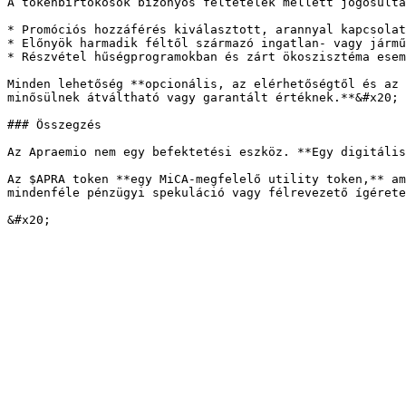
A tokenbirtokosok bizonyos feltételek mellett jogosulta
* Promóciós hozzáférés kiválasztott, arannyal kapcsolat
* Előnyök harmadik féltől származó ingatlan- vagy jármű
* Részvétel hűségprogramokban és zárt ökoszisztéma esem
Minden lehetőség **opcionális, az elérhetőségtől és az 
minősülnek átváltható vagy garantált értéknek.**&#x20;

### Összegzés

Az Apraemio nem egy befektetési eszköz. **Egy digitális
Az $APRA token **egy MiCA-megfelelő utility token,** am
mindenféle pénzügyi spekuláció vagy félrevezető ígérete