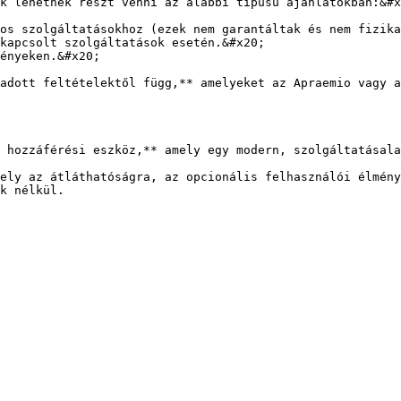
k lehetnek részt venni az alábbi típusú ajánlatokban:&#x
os szolgáltatásokhoz (ezek nem garantáltak és nem fizika
kapcsolt szolgáltatások esetén.&#x20;

ényeken.&#x20;

adott feltételektől függ,** amelyeket az Apraemio vagy a
 hozzáférési eszköz,** amely egy modern, szolgáltatásala
ely az átláthatóságra, az opcionális felhasználói élmény
k nélkül.
